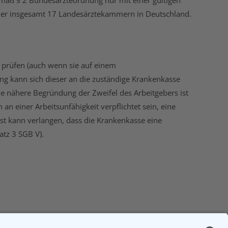
gemäß § 2 Bundesärzteordnung nur mit einer gültigen
er der insgesamt 17 Landesärztekammern in Deutschland.
t prüfen (auch wenn sie auf einem
ung kann sich dieser an die zuständige Krankenkasse
e nähere Begründung der Zweifel des Arbeitgebers ist
 an einer Arbeitsunfähigkeit verpflichtet sein, eine
bst kann verlangen, dass die Krankenkasse eine
atz 3 SGB V).