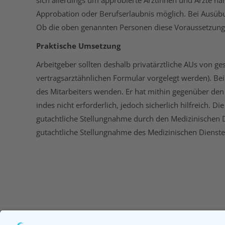
sich allerdings um approbierte Ärztinnen und Ärzte ha
Approbation oder Berufserlaubnis möglich. Bei Ausübun
Ob die oben genannten Personen diese Voraussetzung ü
Praktische Umsetzung
Arbeitgeber sollten deshalb privatärztliche AUs von ge
vertragsarztähnlichen Formular vorgelegt werden). Bei
des Mitarbeiters wenden. Er hat mithin gegenüber den
indes nicht erforderlich, jedoch sicherlich hilfreich. 
gutachtliche Stellungnahme durch den Medizinischen Di
gutachtliche Stellungnahme des Medizinischen Dienstes