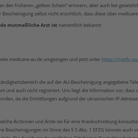
an den früheren „gelben Schein“ erinnern, aber auch bei gesetzlic
er Bescheinigung selbst nicht ersichtlich, dass diese über medica
nde
mutmaßliche Arzt ist
namentlich bekannt:
seite medicare-au.de umgezogen und jetzt unter
https://medly-a
ändigkeitsbereich die auf der AU-Bescheinigung angegebene Tel
nnt und auch nicht registriert. Uns liegt die Information vor, das
worden, da die Ermittlungen aufgrund der ukrainischen IP-Adress
elche Ärztinnen und Ärzte sie für eine Krankschreibung konsulti
che Bescheinigungen im Sinne des § 5 Abs. 1 EFZG können auch von