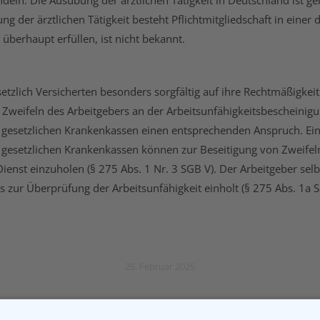
ndeln. Die Ausübung der ärztlichen Tätigkeit in Deutschland ist 
g der ärztlichen Tätigkeit besteht Pflichtmitgliedschaft in ein
berhaupt erfüllen, ist nicht bekannt.
setzlich Versicherten besonders sorgfältig auf ihre Rechtmäßigkei
 Zweifeln des Arbeitgebers an der Arbeitsunfähigkeitsbescheinig
 gesetzlichen Krankenkassen einen entsprechenden Anspruch. Ein
Die gesetzlichen Krankenkassen können zur Beseitigung von Zweifeln
enst einzuholen (§ 275 Abs. 1 Nr. 3 SGB V). Der Arbeitgeber sel
 zur Überprüfung der Arbeitsunfähigkeit einholt (§ 275 Abs. 1a S
25. Februar 2025