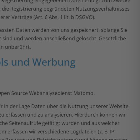
r Registrierung eingegebenen Daten erfolgt zum Zwecke
 die Registrierung begründeten Nutzungsverhältnisses
er Verträge (Art. 6 Abs. 1 lit. b DSGVO).
fassten Daten werden von uns gespeichert, solange Sie
rt sind und werden anschließend gelöscht. Gesetzliche
en unberührt.
ols und Werbung
 Open Source Webanalysedienst Matomo.
ir in der Lage Daten über die Nutzung unserer Website
u erfassen und zu analysieren. Hierdurch können wir
lche Seitenaufrufe getätigt wurden und aus welcher
 erfassen wir verschiedene Logdateien (z. B. IP-
ete Browser und Betriebssysteme) und können messen,