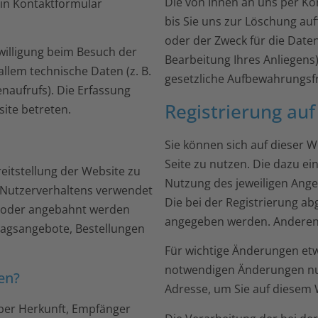
Die von Ihnen an uns per Ko
 ein Kontaktformular
bis Sie uns zur Löschung auf
oder der Zweck für die Daten
willigung beim Besuch der
Bearbeitung Ihres Anliegen
allem technische Daten (z. B.
gesetzliche Aufbewahrungsfr
naufrufs). Die Erfassung
Registrierung auf
site betreten.
Sie können sich auf dieser W
Seite zu nutzen. Die dazu 
reitstellung der Website zu
Nutzung des jeweiligen Angeb
 Nutzerverhaltens verwendet
Die bei der Registrierung a
n oder angebahnt werden
angegeben werden. Anderenfa
ragsangebote, Bestellungen
Für wichtige Änderungen et
notwendigen Änderungen nutz
en?
Adresse, um Sie auf diesem 
über Herkunft, Empfänger