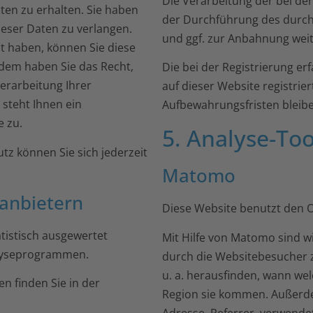
Die Verarbeitung der bei de
en zu erhalten. Sie haben
der Durchführung des durch
eser Daten zu verlangen.
und ggf. zur Anbahnung weiter
lt haben, können Sie diese
erdem haben Sie das Recht,
Die bei der Registrierung er
rarbeitung Ihrer
auf dieser Website registrie
steht Ihnen ein
Aufbewahrungsfristen bleib
 zu.
5. Analyse-To
z können Sie sich jederzeit
Matomo
­anbietern
Diese Website benutzt den
tistisch ausgewertet
Mit Hilfe von Matomo sind w
alyseprogrammen.
durch die Websitebesucher z
u. a. herausfinden, wann we
n finden Sie in der
Region sie kommen. Außerdem
Adresse, Referrer, verwend