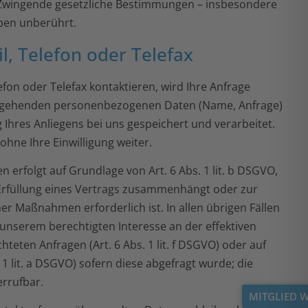
. Zwingende gesetzliche Bestimmungen – insbesondere
ben unberührt.
l, Telefon oder Telefax
efon oder Telefax kontaktieren, wird Ihre Anfrage
vorgehenden personenbezogenen Daten (Name, Anfrage)
Ihres Anliegens bei uns gespeichert und verarbeitet.
ohne Ihre Einwilligung weiter.
n erfolgt auf Grundlage von Art. 6 Abs. 1 lit. b DSGVO,
 Erfüllung eines Vertrags zusammenhängt oder zur
r Maßnahmen erforderlich ist. In allen übrigen Fällen
 unserem berechtigten Interesse an der effektiven
teten Anfragen (Art. 6 Abs. 1 lit. f DSGVO) oder auf
s. 1 lit. a DSGVO) sofern diese abgefragt wurde; die
errufbar.
MITGLIED 