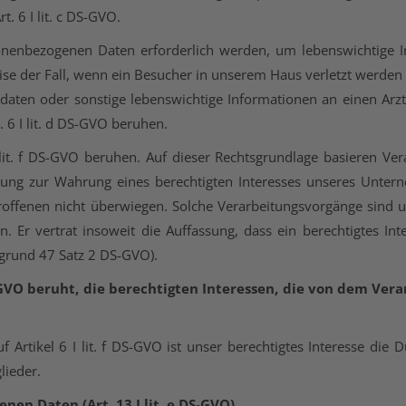
t. 6 I lit. c DS-GVO.
sonenbezogenen Daten erforderlich werden, um lebenswichtige I
eise der Fall, wenn ein Besucher in unserem Haus verletzt werde
daten oder sonstige lebenswichtige Informationen an einen Arz
 6 I lit. d DS-GVO beruhen.
 lit. f DS-GVO beruhen. Auf dieser Rechtsgrundlage basieren V
ung zur Wahrung eines berechtigten Interesses unseres Unterneh
offenen nicht überwiegen. Solche Verarbeitungsvorgänge sind u
 Er vertrat insoweit die Auffassung, dass ein berechtigtes In
sgrund 47 Satz 2 DS-GVO).
S-GVO beruht, die berechtigten Interessen, die von
dem Veran
 Artikel 6 I lit. f DS-GVO ist unser berechtigtes Interesse die 
lieder.
en Daten (Art. 13 I lit. e DS-GVO)