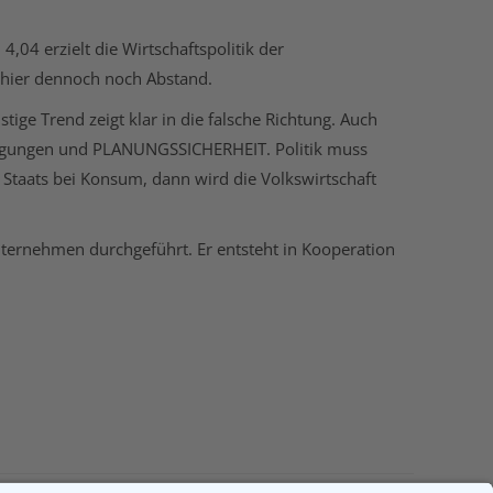
04 erzielt die Wirtschaftspolitik der
 hier dennoch noch Abstand.
tige Trend zeigt klar in die falsche Richtung. Auch
dingungen und PLANUNGSSICHERHEIT. Politik muss
s Staats bei Konsum, dann wird die Volkswirtschaft
ternehmen durchgeführt. Er entsteht in Kooperation