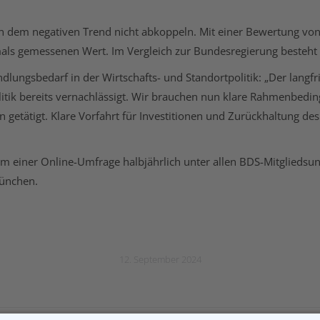
n dem negativen Trend nicht abkoppeln. Mit einer Bewertung von 4,
mals gemessenen Wert. Im Vergleich zur Bundesregierung besteht
lungsbedarf in der Wirtschafts- und Standortpolitik: „Der langfris
olitik bereits vernachlässigt. Wir brauchen nun klare Rahmenbe
n getätigt. Klare Vorfahrt für Investitionen und Zurückhaltung de
 einer Online-Umfrage halbjährlich unter allen BDS-Mitgliedsun
München.
12. September 2024