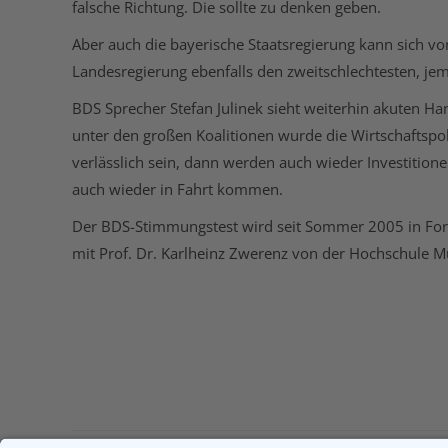
falsche Richtung. Die sollte zu denken geben.
Aber auch die bayerische Staatsregierung kann sich vo
Landesregierung ebenfalls den zweitschlechtesten, je
BDS Sprecher Stefan Julinek sieht weiterhin akuten Hand
unter den großen Koalitionen wurde die Wirtschaftsp
verlässlich sein, dann werden auch wieder Investitione
auch wieder in Fahrt kommen.
Der BDS-Stimmungstest wird seit Sommer 2005 in Form
mit Prof. Dr. Karlheinz Zwerenz von der Hochschule 