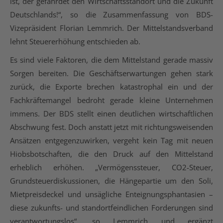
ist, der gefährdet den Wirtschaftsstandort und die Zukunft
Deutschlands!“, so die Zusammenfassung von BDS-
Vizepräsident Florian Lemmrich. Der Mittelstandsverband
lehnt Steuererhöhung entschieden ab.
Es sind viele Faktoren, die dem Mittelstand gerade massiv
Sorgen bereiten. Die Geschäftserwartungen gehen stark
zurück, die Exporte brechen katastrophal ein und der
Fachkräftemangel bedroht gerade kleine Unternehmen
immens. Der BDS stellt einen deutlichen wirtschaftlichen
Abschwung fest. Doch anstatt jetzt mit richtungsweisenden
Ansätzen entgegenzuwirken, vergeht kein Tag mit neuen
Hiobsbotschaften, die den Druck auf den Mittelstand
erheblich erhöhen. „Vermögenssteuer, CO2-Steuer,
Grundsteuerdiskussionen, die Hängepartie um den Soli,
Mietpreisdeckel und unsägliche Enteignungsphantasien –
diese zukunfts- und standortfeindlichen Forderungen sind
verantwortungslos“, so Lemmrich und ergänzt