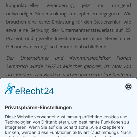
konjunkturellen Veränderung, jetzt mit dringend
notwendigen Steuersenkungskonzepten zu begegnen. „Wir
brauchen eine echte Entlastung für den Steuerzahler, wie
etwa eine Senkung der Unternehmenssteuerlast auf 25
Prozent und gezielte Investitionsanreize im Bereich der
Gebäudesanierung“, so Lemmrich abschließend.
Der Unternehmer und Kommunalpolitiker Florian
Lemmrich wurde 1967 in München geboren, ist Vater von
drei Kindern. Der Banken- und Finanzexperte lebt heute im
oberbayerischen Rott am Inn.
28. August 2019