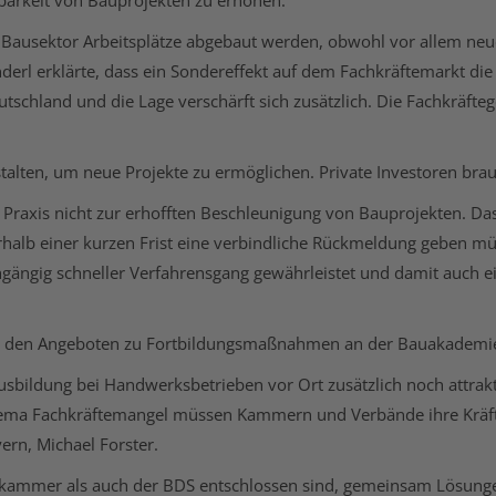
barkeit von Bauprojekten zu erhöhen.
Bausektor Arbeitsplätze abgebaut werden, obwohl vor allem n
l erklärte, dass ein Sondereffekt auf dem Fachkräftemarkt die F
schland und die Lage verschärft sich zusätzlich. Die Fachkräfte
alten, um neue Projekte zu ermöglichen. Private Investoren brauc
r Praxis nicht zur erhofften Beschleunigung von Bauprojekten. Da
halb einer kurzen Frist eine verbindliche Rückmeldung geben müs
gängig schneller Verfahrensgang gewährleistet und damit auch e
i den Angeboten zu Fortbildungsmaßnahmen an der Bauakademi
Ausbildung bei Handwerksbetrieben vor Ort zusätzlich noch attr
 Thema Fachkräftemangel müssen Kammern und Verbände ihre Krä
rn, Michael Forster.
kskammer als auch der BDS entschlossen sind, gemeinsam Lösung