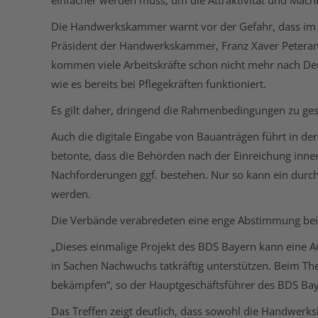
einfacher werden muss, um die Attraktivität und Mach
Die Handwerkskammer warnt vor der Gefahr, dass im 
Präsident der Handwerkskammer, Franz Xaver Peterander
kommen viele Arbeitskräfte schon nicht mehr nach Deut
wie es bereits bei Pflegekräften funktioniert.
Es gilt daher, dringend die Rahmenbedingungen zu gest
Auch die digitale Eingabe von Bauanträgen führt in de
betonte, dass die Behörden nach der Einreichung inner
Nachforderungen ggf. bestehen. Nur so kann ein durch
werden.
Die Verbände verabredeten eine enge Abstimmung be
„Dieses einmalige Projekt des BDS Bayern kann eine 
in Sachen Nachwuchs tatkräftig unterstützen. Beim
bekämpfen“, so der Hauptgeschäftsführer des BDS Baye
Das Treffen zeigt deutlich, dass sowohl die Handwer