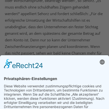
oder Wirtschaftsprüfer, beantragt werden“, so Sehorz. „Es
muss endlich ohne schuldhaftes Zögern gehandelt
werden!“ appelliert Sehorz und fordert schließlich: „Für die
erfolgreiche Umsetzung der Wirtschaftshilfen ist es
unabdingbar, dass den Unternehmen ein fester Stichtag
genannt wird, an dem spätestens der gesamte Betrag auf
dem Konto ist. Denn nur so kann der Unternehmer
Zwischenfinanzierungen planen und koordinieren. Wenn
das nicht passiert, sehen wir bald keine Chancen mehr für
geschlossene Unternehmen sich je wieder wirtschaftlich zu
erholen!“
5. Februar 2021