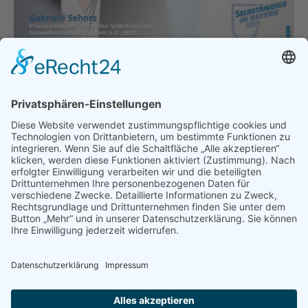
Weltfrauentag
Allgemein
Von
bdsadmin
8. März 2019
Nur rund 32 Prozent der Selbständigen in
Deutschland sind weiblich. Diese Zahl beschäftigt
BDS Präsidentin Gabriele Sehorz sehr: „Bei vielen
unseren Ortsverbänden treffe ich hochengagierte,
kreative und motivierte Unternehmerinnen, die
täglich in ihren Betrieben hervorragende
Führungsarbeit leisten. Es würde mich sehr freuen,
wenn mehr Frauen den Schritt in die
Selbständigkeit wagen. Dazu möchte ich nicht…