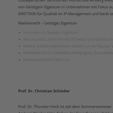
von Geistigem Eigentum in Unternehmen mit Fokus auf S
DIN77006 für Qualität im IP-Management und berät sei
Markenrecht – Geistiges Eigentum
Innovation & Geistiges Eigentum
Warum jedes Unternehmen IP besitzt und dieses schü
Welche Schutzmöglichkeiten stehen zur Verfügung? W
Markenschutz im Detail (Markenfähigkeit, Schutzvor
Markenrechtliche Fallstricke
Prof. Dr. Christian Schieder
Prof. Dr. Thorsten Hock ist seit dem Sommersemester