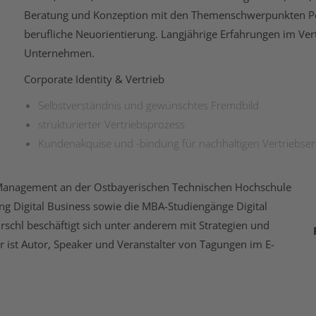
Beratung und Konzeption mit den Themenschwerpunkten Pe
berufliche Neuorientierung. Langjährige Erfahrungen im Ver
Unternehmen.
Corporate Identity & Vertrieb
Selbstverständnis und gewünschtes Fremdbild
strukturierter Vertriebsprozess
Kundenakquise und -bindung für nachhaltigen Vertriebser
e Management an der Ostbayerischen Technischen Hochschule
ng Digital Business sowie die MBA-Studiengänge Digital
schl beschäftigt sich unter anderem mit Strategien und
r ist Autor, Speaker und Veranstalter von Tagungen im E-