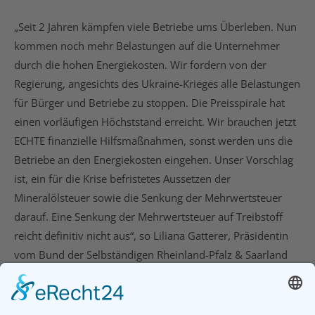
„Seit 2 Jahren kämpfen viele Betriebe ums Überleben. Nun
kommen noch mehr Belastungen auf die Unternehmer
durch die hohen Energiekosten. Wir fordern von der
Regierung, angesichts des Ukraine-Krieges alle Belastungen
für Bürger und Betriebe zu stoppen. Die Preisspirale hat
einen vorläufigen Höchststand erreicht. Wir brauchen jetzt
ECHTE finanzielle Hilfsmaßnahmen, sonst werden uns die
Betriebe an den Energiekosten eingehen. Unser Vorschlag
ist, ein für die Krise befristetes Aussetzen der
Mineralölsteuer sowie die Senkung der Mehrwertsteuer
darauf. Eine Senkung der Mehrwertsteuer auf Treibstoff
reicht definitiv nicht aus“, so Liliana Gatterer, Präsidentin
vom Bund der Selbständigen Rheinland-Pfalz & Saarland
e.V.