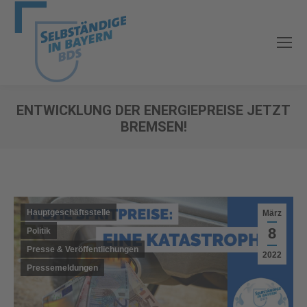
ENTWICKLUNG DER ENERGIEPREISE JETZT
BREMSEN!
Sie befinden sich hier:
Hauptgeschäftsstelle
März
8
Politik
Presse & Veröffentlichungen
2022
Pressemeldungen