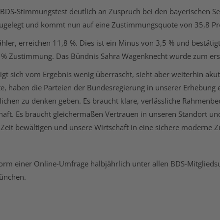
n BDS-Stimmungstest deutlich an Zuspruch bei den bayerischen Se
ugelegt und kommt nun auf eine Zustimmungsquote von 35,8 Proze
Wähler, erreichen 11,8 %. Dies ist ein Minus von 3,5 % und best
 7,9 % Zustimmung. Das Bündnis Sahra Wagenknecht wurde zum er
eigt sich vom Ergebnis wenig überrascht, sieht aber weiterhin a
e, haben die Parteien der Bundesregierung in unserer Erhebung
lichen zu denken geben. Es braucht klare, verlässliche Rahmenbe
ft. Es braucht gleichermaßen Vertrauen in unseren Standort und 
eit bewältigen und unsere Wirtschaft in eine sichere moderne Z
m einer Online-Umfrage halbjährlich unter allen BDS-Mitglieds
München.