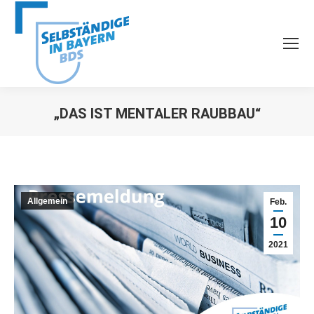
„DAS IST MENTALER RAUBBAU“
Sie befinden sich hier:
Allgemein
Feb.
10
2021