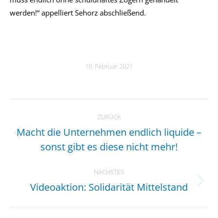
werden!“ appelliert Sehorz abschließend.
10. Februar 2021
Kommentarnavigation
ZURÜCK
Macht die Unternehmen endlich liquide –
Vorheriger
sonst gibt es diese nicht mehr!
Beitrag:
NÄCHSTES
Videoaktion: Solidarität Mittelstand
Nächster
Beitrag: