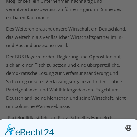
Möglichkeit, ein Unternehmen nachhaltig und
verantwortungsbewusst zu führen – ganz im Sinne des
ehrbaren Kaufmanns.
Des Weiteren braucht unsere Wirtschaft ein Deutschland,
das weiterhin als verlässlicher Wirtschaftspartner im In-
und Ausland angesehen wird.
Der BDS Bayern fordert Regierung und Opposition auf,
sich an einen Tisch zu setzen und eine überparteiliche,
demokratische Lösung zur Verfassungsänderung und
Sicherung unserer Verfassungsorgane zu finden – ohne
Parteigeplänkel und Wahlhintergedanken. Es geht um
Deutschland, seine Menschen und seine Wirtschaft, nicht
um politische Wahlergebnisse.
„Parteipolitik ist fehl am Platz. Schnelles Handeln ist
vonnöten, denn eine Verschiebung von Mehrheiten im
Bundesrat im Herbst ist nicht auszuschließen“, so die