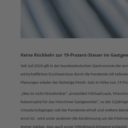
Keine Rückkehr zur 19-Prozent-Steuer im Gastge
Seit Juli 2020 gilt in der bundesdeutschen Gastronomie der e
wirtschaftlichen Erschwernisse durch die Pandemie mit teilwe
Planungen wieder der bisherige MwSt.-Satz in Höhe von 19 Pro
„Dies ist nicht hinnehmbar“, protestiert Michael Laub, Münch
Katastrophe für das Münchner Gastgewerbe“, so der 52jährige.
Umsatzrückgängen seit der Pandemie erholt und weitere Betrieb
ernst ist, wird unter anderem die Abstimmung um die Mehrwert
immer stärker, dass auch unser Mittelstand dringend entlaste