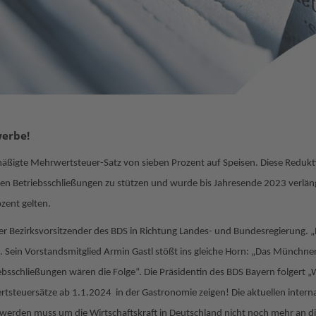
werbe!
rmäßigte Mehrwertsteuer-Satz von sieben Prozent auf Speisen. Diese Reduk
isen Betriebsschließungen zu stützen und wurde bis Jahresende 2023 verlän
zent gelten.
ner Bezirksvorsitzender des BDS in Richtung Landes- und Bundesregierung. 
 Sein Vorstandsmitglied Armin Gastl stößt ins gleiche Horn: „Das Münchne
sschließungen wären die Folge“. Die Präsidentin des BDS Bayern folgert „
steuersätze ab 1.1.2024 in der Gastronomie zeigen! Die aktuellen internat
t werden muss um die Wirtschaftskraft in Deutschland nicht noch mehr an d