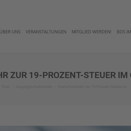
ÜBER UNS
VERANSTALTUNGEN
MITGLIED WERDEN!
BDS I
ÜBER UNS
VERANSTALTUNGEN
MITGLIED WERDEN!
BDS I
HR ZUR 19-PROZENT-STEUER IM
Sie befinden sich hier:
Start
Hauptgeschäftsstelle
Keine Rückkehr zur 19-Prozent-Steuer im…