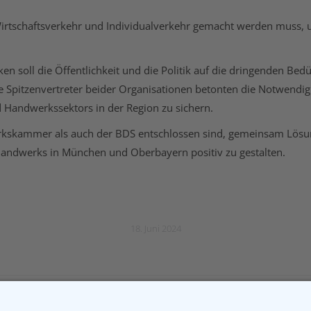
 Wirtschaftsverkehr und Individualverkehr gemacht werden muss, 
 soll die Öffentlichkeit und die Politik auf die dringenden Be
tzenvertreter beider Organisationen betonten die Notwendigke
 Handwerkssektors in der Region zu sichern.
werkskammer als auch der BDS entschlossen sind, gemeinsam Lösu
andwerks in München und Oberbayern positiv zu gestalten.
18. Juni 2024