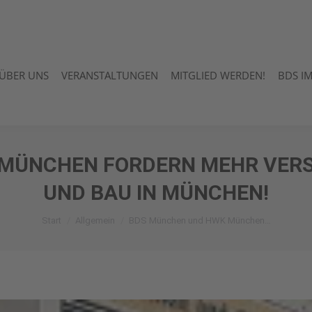
ÜBER UNS
VERANSTALTUNGEN
MITGLIED WERDEN!
BDS I
ÜBER UNS
VERANSTALTUNGEN
MITGLIED WERDEN!
BDS I
MÜNCHEN FORDERN MEHR VER
UND BAU IN MÜNCHEN!
Sie befinden sich hier:
Start
Allgemein
BDS München und HWK München…