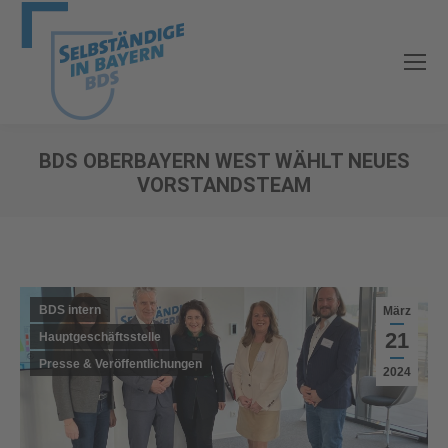
BDS OBERBAYERN WEST WÄHLT NEUES
VORSTANDSTEAM
Sie befinden sich hier:
BDS intern
März
21
Hauptgeschäftsstelle
Presse & Veröffentlichungen
2024