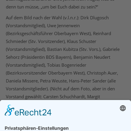
denn tun müsse, „um bei Euch dabei zu sein?“
Auf dem Bild nach der Wahl (v.l.n.r.): Dirk Dlugosch
(Vorstandsmitglied), Uwe Jennerwein
(Bezirksgeschäftsführer Oberbayern West), Reinhard
Schmieder (Stv. Vorsitzender), Klaus Schuster
(Vorstandsmitglied), Bastian Kubitza (Stv. Vors.), Gabriele
Sehorz (Präsidentin BDS Bayern), Benjamin Neudert
(Vorstandsmitglied), Tobias Bogenrieder
(Bezirksvorsitzender Oberbayern West), Christoph Auer,
Daniela Missere, Petra Weuste, Hans-Peter Sander (alle
Vorstandsmitglieder). (Nicht auf dem Foto, aber in den
Vorstand gewählt: Carsten Schuchhardt, Margit
Schuhmann).