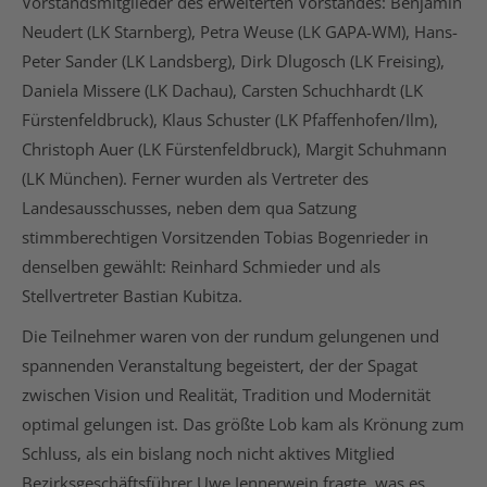
Vorstandsmitglieder des erweiterten Vorstandes: Benjamin
Neudert (LK Starnberg), Petra Weuse (LK GAPA-WM), Hans-
Peter Sander (LK Landsberg), Dirk Dlugosch (LK Freising),
Daniela Missere (LK Dachau), Carsten Schuchhardt (LK
Fürstenfeldbruck), Klaus Schuster (LK Pfaffenhofen/Ilm),
Christoph Auer (LK Fürstenfeldbruck), Margit Schuhmann
(LK München). Ferner wurden als Vertreter des
Landesausschusses, neben dem qua Satzung
stimmberechtigen Vorsitzenden Tobias Bogenrieder in
denselben gewählt: Reinhard Schmieder und als
Stellvertreter Bastian Kubitza.
Die Teilnehmer waren von der rundum gelungenen und
spannenden Veranstaltung begeistert, der der Spagat
zwischen Vision und Realität, Tradition und Modernität
optimal gelungen ist. Das größte Lob kam als Krönung zum
Schluss, als ein bislang noch nicht aktives Mitglied
Bezirksgeschäftsführer Uwe Jennerwein fragte, was es