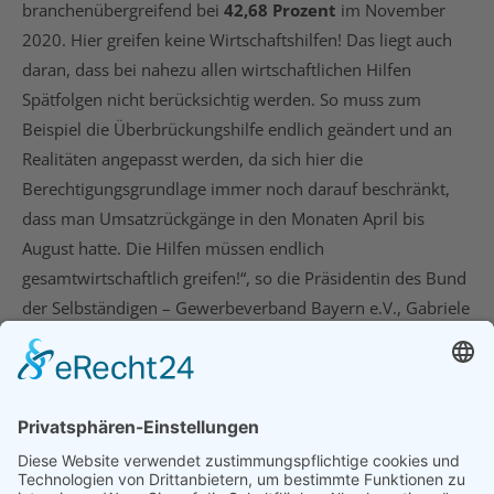
branchenübergreifend bei
42,68 Prozent
im November
2020. Hier greifen keine Wirtschaftshilfen! Das liegt auch
daran, dass bei nahezu allen wirtschaftlichen Hilfen
Spätfolgen nicht berücksichtig werden. So muss zum
Beispiel die Überbrückungshilfe endlich geändert und an
Realitäten angepasst werden, da sich hier die
Berechtigungsgrundlage immer noch darauf beschränkt,
dass man Umsatzrückgänge in den Monaten April bis
August hatte. Die Hilfen müssen endlich
gesamtwirtschaftlich greifen!“, so die Präsidentin des Bund
der Selbständigen – Gewerbeverband Bayern e.V., Gabriele
Sehorz.
26. November 2020