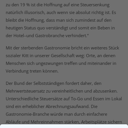
zu den 19 % ist die Hoffnung auf eine Steuersenkung
natürlich illusorisch, auch wenn sie absolut richtig ist. Es
bleibt die Hoffnung, dass man sich zumindest auf den
heutigen Status quo verständigt und somit ein Beben in
der Hotel–und Gastrobranche verhindert.“
Mit der sterbenden Gastronomie bricht ein weiteres Stück
sozialer Kitt in unserer Gesellschaft weg: Orte, an denen
Menschen sich ungezwungen treffen und miteinander in
Verbindung treten können.
Der Bund der Selbstständigen fordert daher, den
Mehrwertsteuersatz zu vereinheitlichen und abzusenken.
Unterschiedliche Steuersätze auf To-Go und Essen im Lokal
sind ein erheblicher Abrechnungsaufwand. Die
Gastronomie-Branche würde man durch einfachere
Abläufe und Mehreinnahmen stärken, Arbeitsplätze sichern