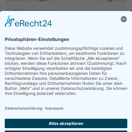
Online-Handel
(Waren/Dienstleistungen): Vorsicht!
Online-Abmahnfalle!
Allgemein
,
Warnhinweise
Von
bdsadmin
1. Februar 2019
Kommentar hinterlassen
Die Widerrufsbelehrung muss die Service-
Telefonnummer enthalten! Stellt ein Unternehmer,
der Waren / Dienstleistungen über das Internet
vertreibt, für seine Kunden eine Service-
Telefonnummer zur Verfügung, muss er diese,
ebenso wie eine Fax-Nr. oder E-Mail-Adresse auch
in der von ihm verwendeten gesetzlichen Muster-
Widerrufsbelehrung angeben. Das entschied nun
das OLG Schleswig (Urteil v. 10.01.2019, Az.: 6 U
37/17).…