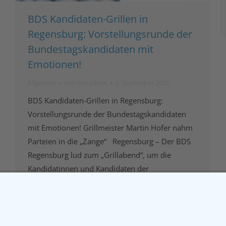
BDS Kandidaten-Grillen in
Regensburg: Vorstellungsrunde der
Bundestagskandidaten mit
Emotionen!
Allgemein
Von
bdsadmin
2. September 2021
BDS Kandidaten-Grillen in Regensburg:
Vorstellungsrunde der Bundestagskandidaten
mit Emotionen! Grillmeister Martin Hofer nahm
Parteien in die „Zange“ Regensburg – Der BDS
Regensburg lud zum „Grillabend“, um die
Kandidatinnen und Kandidaten der
Bundestagswahl 2021 zu „grillen“. Unter der
Moderation von Grillmeister Martin Hofer vom
Turmtheater mussten die Direktkandidaten für
Regensburg Rede und Antwort stehen.