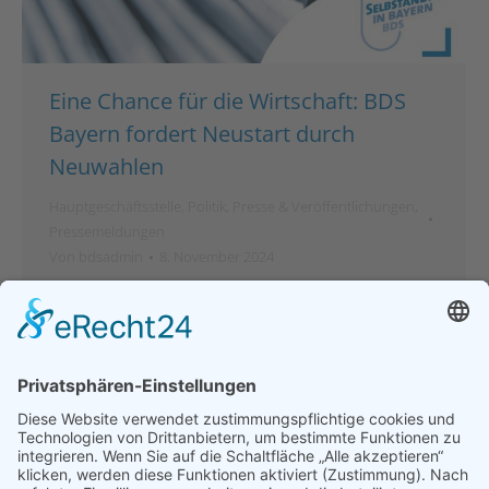
Eine Chance für die Wirtschaft: BDS
Bayern fordert Neustart durch
Neuwahlen
Hauptgeschäftsstelle
,
Politik
,
Presse & Veröffentlichungen
,
Pressemeldungen
Von
bdsadmin
8. November 2024
München – Der Bund der Selbständigen (BDS)
Bayern sieht in der Auflösung der Ampel-Koalition
nicht nur eine Herausforderung, sondern auch eine
Möglichkeit, positive Impulse zu setzen. „Wenn eine
Zusammenarbeit nicht mehr tragfähig ist, ist es
konsequent, neue Wege einzuschlagen. Jetzt kommt
es darauf an, wie es für die Bürger und die