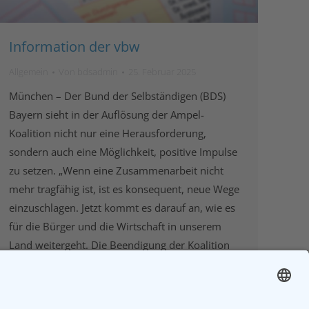
Information der vbw
Allgemein
Von
bdsadmin
25. Februar 2025
München – Der Bund der Selbständigen (BDS)
Bayern sieht in der Auflösung der Ampel-
Koalition nicht nur eine Herausforderung,
sondern auch eine Möglichkeit, positive Impulse
zu setzen. „Wenn eine Zusammenarbeit nicht
mehr tragfähig ist, ist es konsequent, neue Wege
einzuschlagen. Jetzt kommt es darauf an, wie es
für die Bürger und die Wirtschaft in unserem
Land weitergeht. Die Beendigung der Koalition
bietet die Gelegenheit, den wirtschaftlichen
Stillstand zu überwinden, neue Perspektiven zu
schaffen und eine Aufbruchsstimmung zu