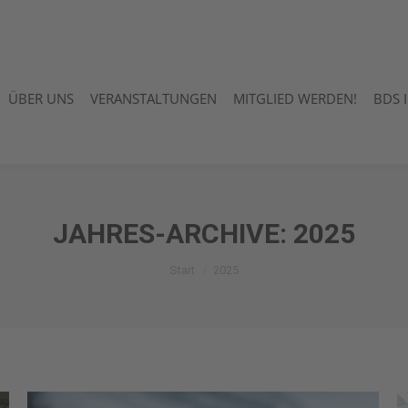
ÜBER UNS
VERANSTALTUNGEN
MITGLIED WERDEN!
BDS 
ÜBER UNS
VERANSTALTUNGEN
MITGLIED WERDEN!
BDS 
JAHRES-ARCHIVE:
2025
Sie befinden sich hier:
Start
2025