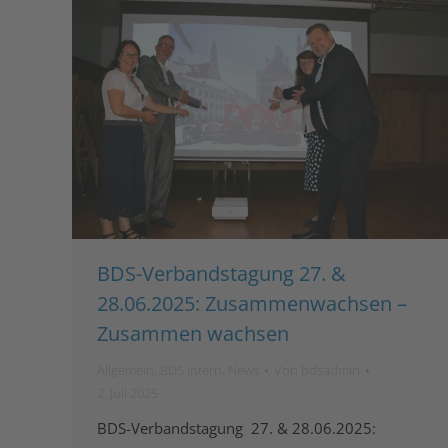
BDS-Verbandstagung 27. &
28.06.2025: Zusammenwachsen –
Zusammen wachsen
Allgemein
,
BDS intern
,
News
Von
bdsadmin
2. Juli 2025
BDS-Verbandstagung 27. & 28.06.2025: