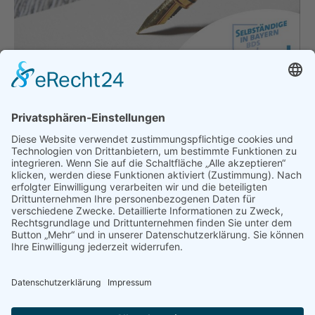
Offener Brief: Operation gelungen –
Patient tot
Allgemein
,
Hauptgeschäftsstelle
,
Politik
Von
bdsadmin
24. November 2020
Operation gelungen – Patient tot So ließe sich die
derzeitige Situation aus Sicht vieler
Unternehmerinnen und Unternehmer sehr treffend
beschreiben! Die Befürchtung ist groß, dass sie ihre
Betriebe nicht mehr so lange am Leben erhalten
können, bis das Corona-Virus unter Kontrolle ist
und sie wieder wirtschaftlich agieren können. Der
erneute Lockdown in Teilbereichen unserer