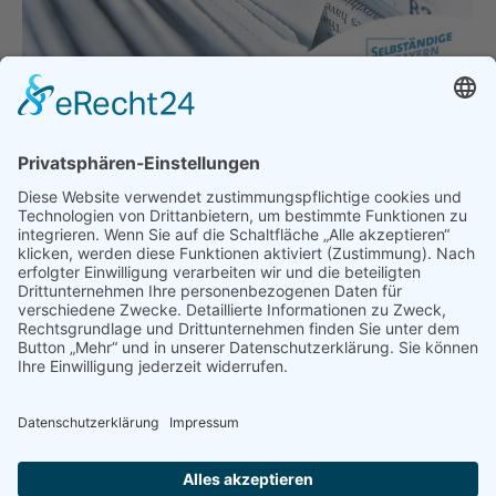
Macht die Unternehmen endlich
liquide – sonst gibt es diese nicht
mehr!
Allgemein
Von
bdsadmin
5. Februar 2021
Überbrückungshilfe Macht die Unternehmen
endlich liquide – sonst gibt es diese nicht mehr!
BDS Bayern fordert Abschlagszahlungen innerhalb
von 48 Stunden München – Die Lage in den
geschlossenen Unternehmen ist ernst – das sollte
mittlerweile jeder begriffen haben. Liquide-Mittel
versiegen immer mehr oder sind bei vielen bereits