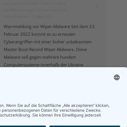
Hauptgeschäftsstelle
,
Politik
,
Presse &
Veröffentlichungen
,
Pressemeldungen
Von
bdsadmin
2. März 2022
Warnmeldung vor Wiper-Malware Seit dem 23.
Februar 2022 kommt es zu erneuten
Cyberangriffen mit einer bisher unbekannten
Master-Boot-Record Wiper-Malware. Diese
Malware soll gegen mehrere hundert
Computersysteme innerhalb der Ukraine
eingesetzt worden sein. Trotz des bisherigen
Fokus auf ukrainische Ziele besteht die reelle
Gefahr, dass derartige Instrumente auch gegen
Ziele in Deutschland eingesetzt werden,
insbesondere gegen…