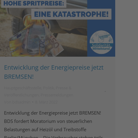
Entwicklung der Energiepreise jetzt
BREMSEN!
Hauptgeschäftsstelle
,
Politik
,
Presse &
Veröffentlichungen
,
Pressemeldungen
Von
bdsadmin
8. März 2022
Entwicklung der Energiepreise jetzt BREMSEN!
BDS fordert Moratorium von steuerlichen
Belastungen auf Heizöl und Treibstoffe
Berlin/München – Die Verbraucher stehen teils