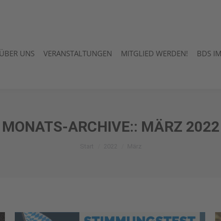
ÜBER UNS
VERANSTALTUNGEN
MITGLIED WERDEN!
BDS I
ÜBER UNS
VERANSTALTUNGEN
MITGLIED WERDEN!
BDS I
MONATS-ARCHIVE::
MÄRZ 2022
Sie befinden sich hier:
Start
2022
März