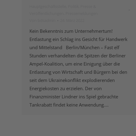
Hauptgeschäftsstelle
,
Politik
,
Presse &
Veröffentlichungen
,
Pressemeldungen
Von
bdsadmin
24. März 2022
Kein Bekenntnis zum Unternehmertum!
Entlastung ein Schlag ins Gesicht für Handwerk
und Mittelstand Berlin/München – Fast elf
Stunden verhandelten die Spitzen der Berliner
Ampel-Koalition, um eine Einigung über die
Entlastung von Wirtschaft und Bürgern bei den
seit dem Ukrainekonflikt explodierenden
Energiekosten zu erzielen. Der von
Finanzminister Lindner ins Spiel gebrachte
Tankrabatt findet keine Anwendung.…