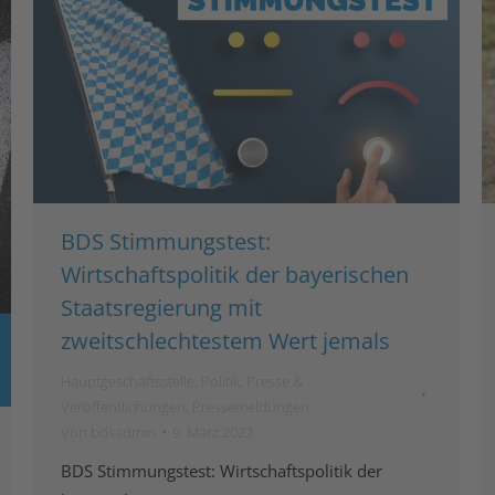
BDS Stimmungstest:
Wirtschaftspolitik der bayerischen
Staatsregierung mit
zweitschlechtestem Wert jemals
Hauptgeschäftsstelle
,
Politik
,
Presse &
Veröffentlichungen
,
Pressemeldungen
Von
bdsadmin
9. März 2022
BDS Stimmungstest: Wirtschaftspolitik der