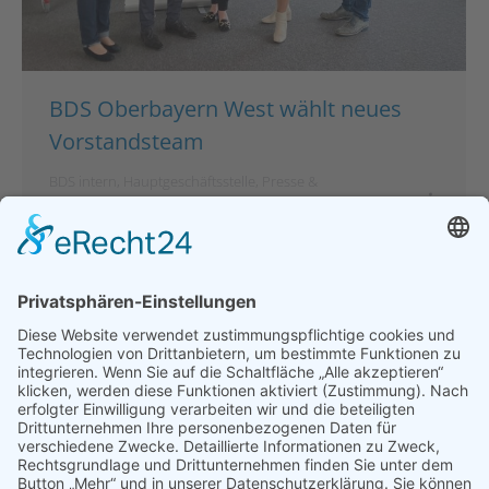
BDS Oberbayern West wählt neues
Vorstandsteam
BDS intern
,
Hauptgeschäftsstelle
,
Presse &
Veröffentlichungen
Von
bdsadmin
21. März 2024
Liebe Vorstände, Mitglieder und Freunde des BDS,
mit einem weinenden und einem lachenden Auge
möchte ich mich heute von Ihnen / Euch
verabschieden. Nach über 5 Jahren als
Bezirksgeschäftsführerin Niederbayern und
Initiatorin der BDS Social Media Akademie habe ich
mich dazu entschlossen, wieder in die freie
Wirtschaft zurückzukehren.