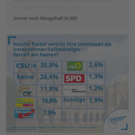
Bezirksverband
,
München
,
Presse & Veröffentlichungen
Von
bdsadmin
12. September 2024
Immer noch Mangelhaft (4,98)!