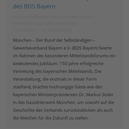
des BDS Bayern
Hauptgeschäftsstelle
,
München
,
Politik
,
Presse &
Veröffentlichungen
,
Pressemeldungen
Von
bdsadmin
23. Oktober 2024
München – Der Bund der Selbständigen –
Gewerbeverband Bayern e.V. (BDS Bayern) feierte
im Rahmen des besonderen Mittelstandsforums ein
bedeutendes Jubiläum: 150 Jahre erfolgreiche
Vertretung des bayerischen Mittelstands. Die
Veranstaltung, die erstmals in dieser Form
stattfand, brachte hochrangige Gäste wie den
bayerischen Ministerpräsidenten Dr. Markus Söder
in das Gaszählerwerk München, um sowohl auf die
Geschichte des Verbands zurückzublicken als auch
die Weichen für die Zukunft zu stellen.