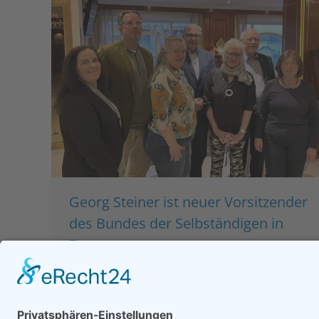
Georg Steiner ist neuer Vorsitzender
des Bundes der Selbständigen in
Passau
Niederbayern
,
Politik
,
Pressemeldungen
Von
bdsadmin
25. April 2023
Lobbyarbeit, Inspiration und Netzwerkpflege