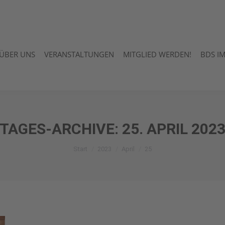
ÜBER UNS
VERANSTALTUNGEN
MITGLIED WERDEN!
BDS I
ÜBER UNS
VERANSTALTUNGEN
MITGLIED WERDEN!
BDS I
TAGES-ARCHIVE:
25. APRIL 202
Sie befinden sich hier:
Start
2023
April
25