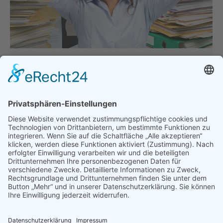
Bürokratie-Frust? Der Bund der
Selbständigen hört zu!
Allgemein
Von
bdsadmin
28. März 2025
„Bürokratie-Frust? Der Bund der Selbständigen hört
zu!
Der BDS hat einen ‘Bürokratie-
Kummerkasten’ eingerichtet. Jetzt ist Ihre Chance,
Ihre Erfahrungen zu teilen: Welche bürokratischen
Hürden behindern Sie? Wo verschwenden Sie Zeit
mit Formularen? Welche Regelungen belasten Ihr
Unternehmen besonders? Haben Sie Ideen zur
Vereinfachung? Ihre Stimme zählt! Helfen Sie mit,