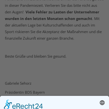
in dieser Pandemiezeit. Verlieren Sie das bitte nicht aus
den Augen!
Viele Fehler zu Lasten der Unternehmer
wurden in den letzten Monaten schon gemacht
. Mit
der aktuellen Lage bei Kulturschaffenden und auch im
Sport riskieren Sie die Akzeptanz der Maßnahmen und die
finanzielle Zukunft einer ganzen Branche.
Beste Grüße und bleiben Sie gesund.
Gabriele Sehorz
Präsidentin BDS Bayern