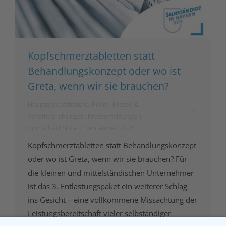
Kopfschmerztabletten statt
Behandlungskonzept oder wo ist
Greta, wenn wir sie brauchen?
Hauptgeschäftsstelle
,
Politik
,
Presse &
Veröffentlichungen
,
Pressemeldungen
Von
bdsadmin
7. September 2022
Kopfschmerztabletten statt Behandlungskonzept
oder wo ist Greta, wenn wir sie brauchen? Für
die kleinen und mittelständischen Unternehmer
ist das 3. Entlastungspaket ein weiterer Schlag
ins Gesicht – eine vollkommene Missachtung der
Leistungsbereitschaft vieler selbständiger