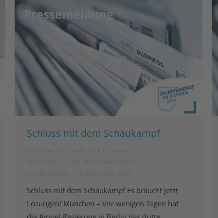
Schluss mit dem Schaukampf
Hauptgeschäftsstelle
,
Politik
,
Presse &
Veröffentlichungen
,
Pressemeldungen
Von
bdsadmin
13. September 2022
Schluss mit dem Schaukampf Es braucht jetzt
Lösungen! München – Vor wenigen Tagen hat
die Ampel-Regierung in Berlin das dritte