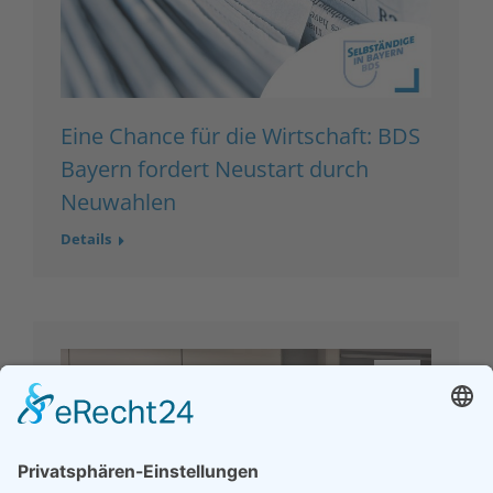
Eine Chance für die Wirtschaft: BDS
Bayern fordert Neustart durch
Neuwahlen
Details
Okt.
23
2024