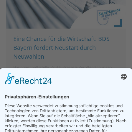
Eine Chance für die Wirtschaft: BDS
Bayern fordert Neustart durch
Neuwahlen
Hauptgeschäftsstelle
,
Politik
,
Presse & Veröffentlichungen
,
Pressemeldungen
Von
bdsadmin
8. November 2024
München – Der Bund der Selbständigen (BDS)
Bayern sieht in der Auflösung der Ampel-Koalition
nicht nur eine Herausforderung, sondern auch eine
Möglichkeit, positive Impulse zu setzen. „Wenn eine
Zusammenarbeit nicht mehr tragfähig ist, ist es
konsequent, neue Wege einzuschlagen. Jetzt kommt