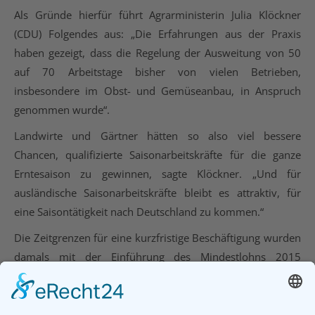
Als Gründe hierfür führt Agrarministerin Julia Klöckner
(CDU) Folgendes aus: „Die Erfahrungen aus der Praxis
haben gezeigt, dass die Regelung der Ausweitung von 50
auf 70 Arbeitstage bisher von vielen Betrieben,
insbesondere im Obst- und Gemüseanbau, in Anspruch
genommen wurde“.
Landwirte und Gärtner hätten so also viel bessere
Chancen, qualifizierte Saisonarbeitskräfte für die ganze
Erntesaison zu gewinnen, sagte Klöckner. „Und für
ausländische Saisonarbeitskräfte bleibt es attraktiv, für
eine Saisontätigkeit nach Deutschland zu kommen.“
Die Zeitgrenzen für eine kurzfristige Beschäftigung wurden
damals mit der Einführung des Mindestlohns 2015
zunächst nur befristet bis Ende 2018 verlängert.
Unabhängig von der Erntesaison gelten aufgrund des
Qualifizierungschancengesetz ab Januar 2019 dauerhaft