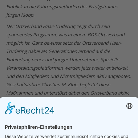
Einblick in die Führungsmethoden des Erfolgstraines
Jürgen Klopp.
Der Ortsverband Haar-Trudering zeigt durch sein
spannendes Programm, was in einem BDS-Ortsverband
möglich ist. Ganz bewusst setzt der Ortsverband Haar-
Trudering dabei als Generationenverband auf die
Einbindung neuer und junger Unternehmer. Spezielle
Veranstaltungsplattformen werden jetzt weiter entwickelt
und den Mitgliedern und Nichtmitgliedern aktiv angeboten.
Geschäftsführer Christian M. Klotz begleitet diese
Maßnahmen und unterstützt dabei den Ortsverband aktiv.
24. Juni 2024