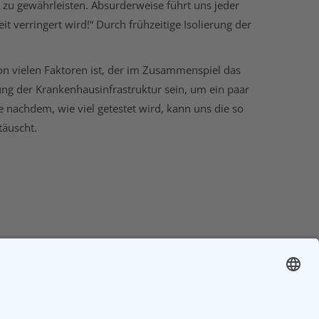
 zu gewährleisten. Absurderweise führt uns jeder
 verringert wird!“ Durch frühzeitige Isolierung der
 von vielen Faktoren ist, der im Zusammenspiel das
ung der Krankenhausinfrastruktur sein, um ein paar
e nachdem, wie viel getestet wird, kann uns die so
täuscht.
NÄCHSTES
uf vor neuer Lockdownentscheidung!