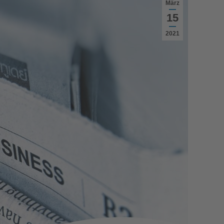
März
15
2021