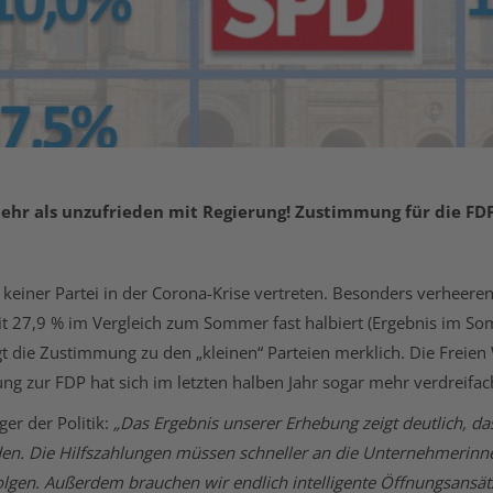
ehr als unzufrieden mit Regierung! Zustimmung für die FDP
keiner Partei in der Corona-Krise vertreten. Besonders verheerend
t 27,9 % im Vergleich zum Sommer fast halbiert (Ergebnis im So
t die Zustimmung zu den „kleinen“ Parteien merklich. Die Freie
g zur FDP hat sich im letzten halben Jahr sogar mehr verdreifac
er der Politik:
„Das Ergebnis unserer Erhebung zeigt deutlich, d
en. Die Hilfszahlungen müssen schneller an die Unternehmerinn
lgen. Außerdem brauchen wir endlich intelligente Öffnungsansätz