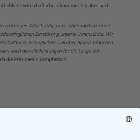
 erhebliche wirtschaftliche, ökonomische, aber auch
n zu können. Gleichzeitig muss aber auch im Sinne
ederbringlichen Zerstörung unserer Innenstädte. Wir
rtschaften zu ermöglichen. Darüber hinaus brauchen
sen auch die Hilfsleistungen für die Länge der
ich die Präsidentin kämpferisch.
NÄCHSTES
Helikoptergeld“ für unsere lebens- und