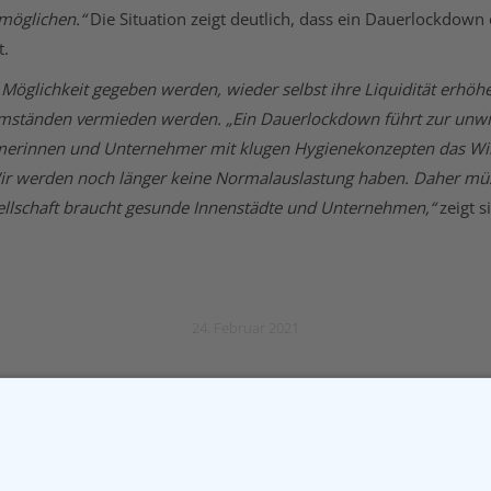
möglichen.“
Die Situation zeigt deutlich, dass ein Dauerlockdown
t.
lichkeit gegeben werden, wieder selbst ihre Liquidität erhöhe
en Umständen vermieden werden. „Ein Dauerlockdown führt zur unwi
nehmerinnen und Unternehmer mit klugen Hygienekonzepten das Wi
. Wir werden noch länger keine Normalauslastung haben. Daher müs
ellschaft braucht gesunde Innenstädte und Unternehmen,“
zeigt s
24. Februar 2021
Offener Brief: „
Nächster