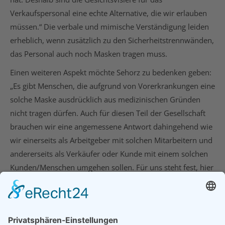
Verkaufspersonal eine echte Alternative, die wir erlauben
müssen.“ Die verbale und mimische Verständigung leiden
erheblich, wenn zusätzlich zu den Sicherheitstrennwänden,
das Personal auch noch Masken tragen muss.
Einen weiteren Aspekt möchte Sehorz zu bedenken geben:
„Es gibt Menschen, die aufgrund von Vorerkrankungen eine
solche Maske ausdrücklich aus medizinischen Gründen
nicht tragen dürfen. Auch für diesen Teil der Gesellschaft
brauchen wir eine angemessene Antwort dahingehend wie
wir einerseits als Arbeitgeber mit solchen Mitarbeitern und
andererseits als Verkäufer oder Kunde mit einem solchen
Kunden/Menschen umgehen sollen. Für uns steht fest, hier
darf es zu keiner Stigmatisierung und Denunzierung
kommen!“