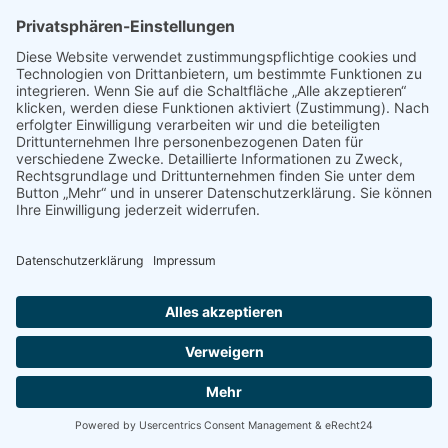
Unsere Mitglieder profitieren von dem regelmäßigen
Austausch auf jährlich
rund 2.500 BDS
Veranstaltungen
in Bayern. Besuchen Sie uns doch auf
eine unserer nächsten Veranstaltungen, wir freuen uns auf
Sie!
BDS Veranstaltungen bayernweit
©
2026
Bund der Selbständigen |
Impressum
|
Datenschutz