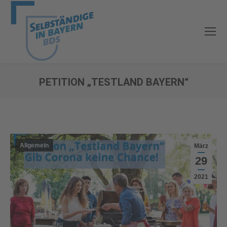
PETITION „TESTLAND BAYERN“
Sie befinden sich hier:
Allgemein
März
29
2021