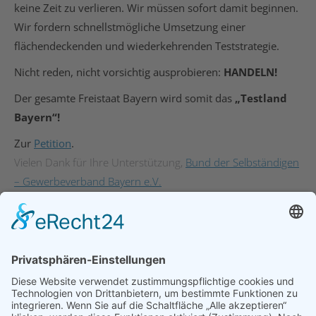
keine Zeit zu verlieren. Wir müssen sofort damit beginnen.
Wir fordern schnellstmögliche Umsetzung einer
flächendeckenden und wiederkehrenden Teststrategie.
Nicht reden, nicht vorsichtig ausprobieren:
HANDELN!
Der gesamte Freistaat Bayern wird somit das
„Testland
Bayern“!
Zur
Petition
.
Vielen Dank für Ihre Unterstützung,
Bund der Selbständigen
– Gewerbeverband Bayern e.V.
29. März 2021