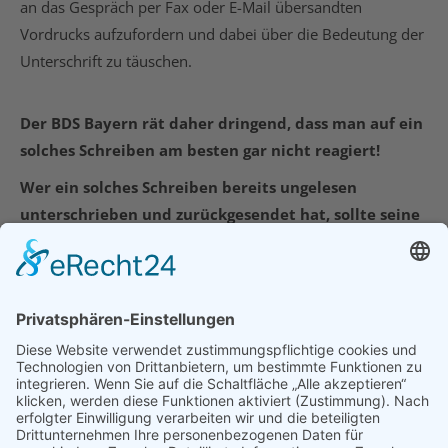
an das Gespräch per Fax oder E-Mail übersandten
Vordrucks aufzufordern und dabei über die Bedeutung der
Unterschrift zu täuschen.
Der BDS Bayern rät daher dringend, dass man auf ein
solches Schreiben am besten gar nicht reagiert!
Wer ein solches Schreiben bereits ungelesen
unterschrieben und zurückgesendet hat, sollte seine
Erklärung aber wegen arglistiger Täuschung
anfechten.
21. Juli 2020