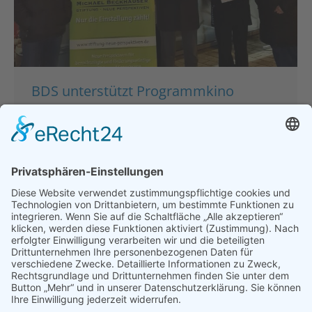
BDS unterstützt Programmkino
CENTRAL und Beckhäuser Stiftung
„Neue Perspektiven“ mit 1.500.- €
Hauptgeschäftsstelle
,
Politik
,
Presse & Veröffentlichungen
,
Pressemeldungen
Von
bdsadmin
14. Dezember 2021
BDS unterstützt Programmkino CENTRAL und
Beckhäuser Stiftung „Neue Perspektiven“ mit
1.500.- € Hohe Frustration bei den Betreibern des
Kinos, dafür große Dankbarkeit bei den
Empfängern. BDS übergibt Spenden und sieht sich
als Interessensvertretung. Unterfranken / Würzburg