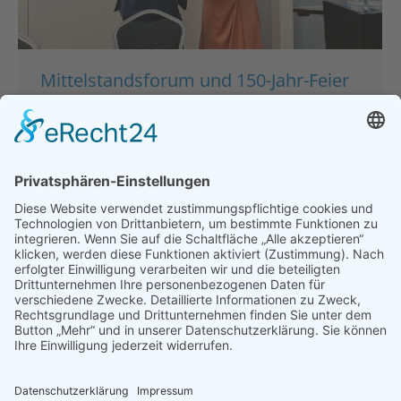
Mittelstandsforum und 150-Jahr-Feier
des BDS Bayern
Hauptgeschäftsstelle
,
München
,
Politik
,
Presse &
Veröffentlichungen
,
Pressemeldungen
Von
bdsadmin
23. Oktober 2024
München – Der Bund der Selbständigen –
Gewerbeverband Bayern e.V. (BDS Bayern) feierte
im Rahmen des besonderen Mittelstandsforums ein
bedeutendes Jubiläum: 150 Jahre erfolgreiche
Vertretung des bayerischen Mittelstands. Die
Veranstaltung, die erstmals in dieser Form
stattfand, brachte hochrangige Gäste wie den
bayerischen Ministerpräsidenten Dr. Markus Söder