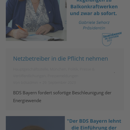
Netzbetreiber in die Pflicht nehmen
Hauptgeschäftsstelle
,
München
,
Politik
,
Presse &
Veröffentlichungen
,
Pressemeldungen
Von
bdsadmin
29. September 2023
BDS Bayern fordert sofortige Beschleunigung der
Energiewende