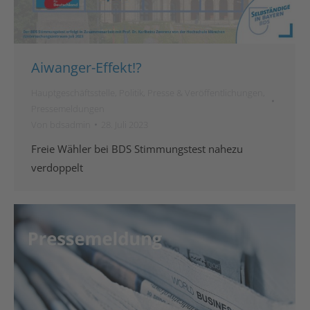
Aiwanger-Effekt!?
Hauptgeschäftsstelle
,
Politik
,
Presse & Veröffentlichungen
,
Pressemeldungen
Von
bdsadmin
28. Juli 2023
Freie Wähler bei BDS Stimmungstest nahezu
verdoppelt