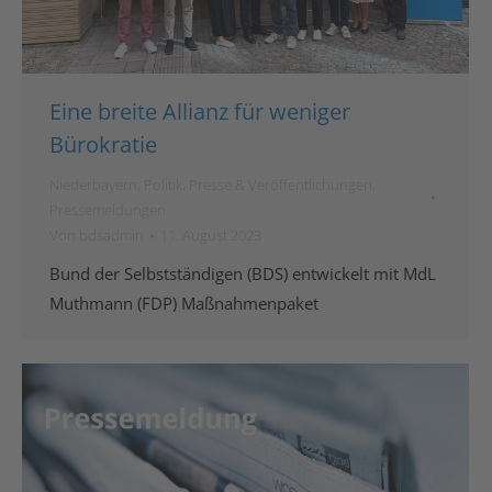
Eine breite Allianz für weniger
Bürokratie
Niederbayern
,
Politik
,
Presse & Veröffentlichungen
,
Pressemeldungen
Von
bdsadmin
11. August 2023
Bund der Selbstständigen (BDS) entwickelt mit MdL
Muthmann (FDP) Maßnahmenpaket