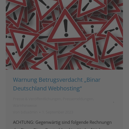
Warnung Betrugsverdacht „Binar
Deutschland Webhosting“
Presse & Veröffentlichungen
,
Pressemeldungen
,
Warnhinweise
Von
bdsadmin
1. September 2023
ACHTUNG: Gegenwärtig sind folgende Rechnungn