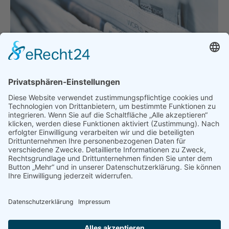
Energiewende ermöglichen!
Hauptgeschäftsstelle
,
Politik
,
Presse & Veröffentlichungen
,
Pressemeldungen
Von
bdsadmin
27. Juli 2023
BDS Präsidentin Sehorz fordert schnelleren
Anschluss von PV-Anlagen