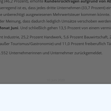
g (46,2 Prozent), erhöhte
Kundenrückfragen aufgrund von 
erregend ist es, dass jedes dritte Unternehmen (33,7 Prozent) ei
ise unberechtigt ausgewiesenen Mehrwertsteuer kommen könnte.
 der Meinung, dass dadurch lediglich Umsätze verschoben werden
Monat Juni
. Und schließlich gehen 13,5 Prozent von einem vermi
ent Industrie, 25,2 Prozent Handwerk, 5,6 Prozent Bauwirtschaft,
außer Tourismus/Gastronomie) und 11,0 Prozent freiberuflich Tät
e 1.552 Unternehmerinnen und Unternehmer zurückgemeldet.
10. Juni 2020