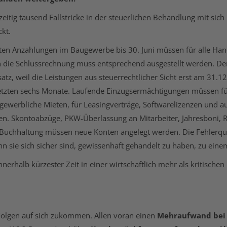
eitig tausend Fallstricke in der steuerlichen Behandlung mit sic
kt.
eten Anzahlungen im Baugewerbe bis 30. Juni müssen für alle Han
 die Schlussrechnung muss entsprechend ausgestellt werden. Der 
z, weil die Leistungen aus steuerrechtlicher Sicht erst am 31.12
tzten sechs Monate. Laufende Einzugsermächtigungen müssen für 
ür gewerbliche Mieten, für Leasingverträge, Softwarelizenzen und
ben. Skontoabzüge, PKW-Überlassung an Mitarbeiter, Jahresboni,
uchhaltung müssen neue Konten angelegt werden. Die Fehlerquell
 sie sich sicher sind, gewissenhaft gehandelt zu haben, zu ein
erhalb kürzester Zeit in einer wirtschaftlich mehr als kritischen
Folgen auf sich zukommen. Allen voran einen
Mehraufwand bei