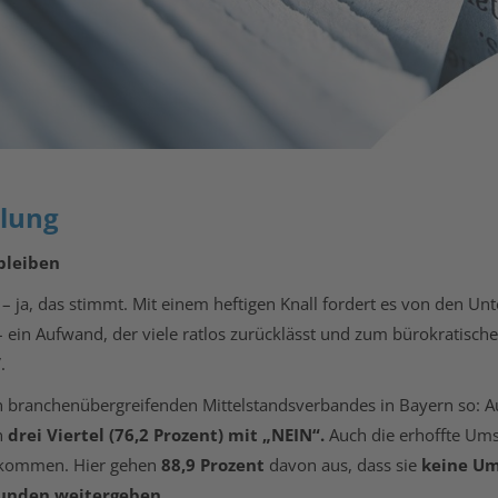
elung
 bleiben
– ja, das stimmt. Mit einem heftigen Knall fordert es von den 
ein Aufwand, der viele ratlos zurücklässt und zum bürokratischen 
.
branchenübergreifenden Mittelstandsverbandes in Bayern so: Auf 
n
drei Viertel (76,2 Prozent) mit „NEIN“.
Auch die erhoffte Ums
 kommen. Hier gehen
88,9 Prozent
davon aus, dass sie
keine Um
Kunden weitergeben.