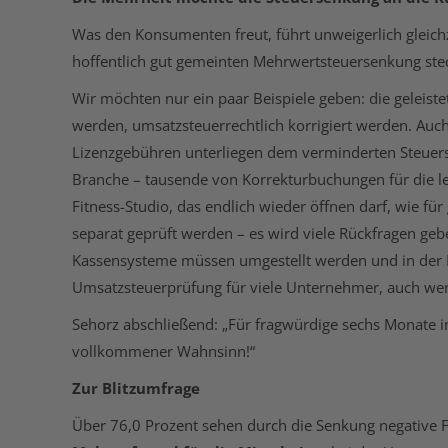
Was den Konsumenten freut, führt unweigerlich gleichz
hoffentlich gut gemeinten Mehrwertsteuersenkung stec
Wir möchten nur ein paar Beispiele geben: die geleist
werden, umsatzsteuerrechtlich korrigiert werden. Auch
Lizenzgebühren unterliegen dem verminderten Steuersat
Branche – tausende von Korrekturbuchungen für die le
Fitness-Studio, das endlich wieder öffnen darf, wie f
separat geprüft werden – es wird viele Rückfragen ge
Kassensysteme müssen umgestellt werden und in der B
Umsatzsteuerprüfung für viele Unternehmer, auch wenn
Sehorz abschließend: „Für fragwürdige sechs Monate inn
vollkommener Wahnsinn!“
Zur Blitzumfrage
Über 76,0 Prozent sehen durch die Senkung negative 