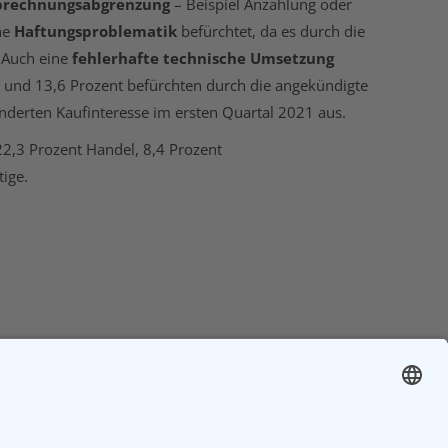
Abrechnungsabgrenzung
– Beispiel Anzahlung oder
ne
Haftungsproblematik
befürchtet, da es durch die
 Auch eine
fehlerhafte technische Umsetzung
 und 13,6 Prozent befürchten durch die angekündigte
nderten Kaufinteresse im ersten Quartal 2021 aus.
 22,3 Prozent Handel, 8,4 Prozent
ige.
NÄCHSTES