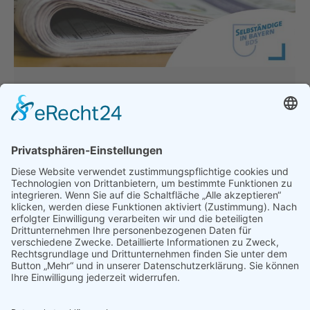
Hitzewelle nicht für realitätsferne
Forderungen missbrauchen!
Allgemein
,
Hauptgeschäftsstelle
,
Presse &
Veröffentlichungen
Von
thomasperzl
26. Juli 2019
Gabriele Sehorz Präsidentin Bund der
Selbständigen – Gewerbeverband Bayern e.V. BDS
Bayern lehnt Vorschlag der Grünen vehement ab
„Die derzeitige Hitzewelle bringt uns alle ordentlich
ins Schwitzen. Wenn ich jedoch jetzt in diesem
Zusammenhang die Rufe nach einem generellen
Homeoffice-Anspruch lese, dann wird hier die völlig