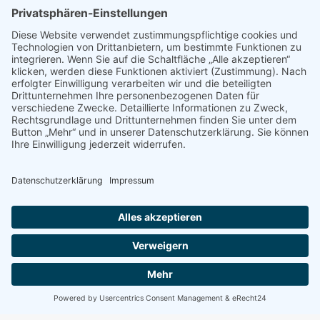
obersten Wächter unseres Grundgesetzes durch die
Einführung eines weiteren Senats zu umgehen. Die
Besetzung dieses Senats wird zwar zu gleichen
Teilen von Bundesrat und Bundestag entschieden,
spiegelt aber genau die Mehrheiten in diesen
Gremien wieder. Die derzeitigen Regelungen
ermöglichen es somit, dass auch weniger
demokratisch gefestigte Kandidaten als Richter
berufen werden könnten, die dann nicht nur
zukünftige, sondern auch bisher gefällte Urteile zur
Sicherung unserer demokratischen Grundordnung
kassieren können.