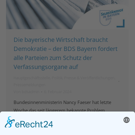
Die bayerische Wirtschaft braucht
Demokratie – der BDS Bayern fordert
alle Parteien zum Schutz der
Verfassungsorgane auf
Hauptgeschäftsstelle
,
Politik
,
Presse & Veröffentlichungen
,
Pressemeldungen
Von
bdsadmin
6. Februar 2024
Bundesinnenministerin Nancy Faeser hat letzte
Woche das seit längerem bekannte Problem
öffentlich gemacht, dass es relativ einfach ist, das
Bundesverfassungsgericht auszuhebeln. Eine
einfache Mehrheit im Bundestag genügt, um den