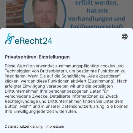
Es reicht! GDL-Streik ist absolut
Unverhältnismäßig!
Hauptgeschäftsstelle
,
Politik
,
Presse & Veröffentlichungen
,
Pressemeldungen
Von
bdsadmin
5. März 2024
München – Michael Forster, der
Hauptgeschäftsführer des Bund der Selbständigen –