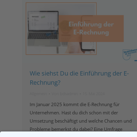
Wie siehst Du die Einführung der E-
Rechnung?
Allgemein
Von
bdsadmin
15. Mai 2024
Im Januar 2025 kommt die E-Rechnung für
Unternehmen. Hast du dich schon mit der
Umsetzung beschäftigt und welche Chancen und
Probleme bemerkst du dabei? Eine Umfrage