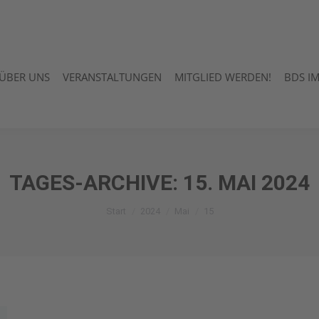
ÜBER UNS
VERANSTALTUNGEN
MITGLIED WERDEN!
BDS I
ÜBER UNS
VERANSTALTUNGEN
MITGLIED WERDEN!
BDS I
TAGES-ARCHIVE:
15. MAI 2024
Sie befinden sich hier:
Start
2024
Mai
15