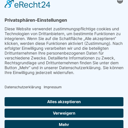
BDS Stimmungstest: Über 85%
unzufrieden: Bundesregierung verliert
weiterhin Zustimmung der
Unternehmer
Allgemein
Von
bdsadmin
29. August 2024
26,6% der Selbständigen sehen ihre Interessen von
niemanden vertreten!