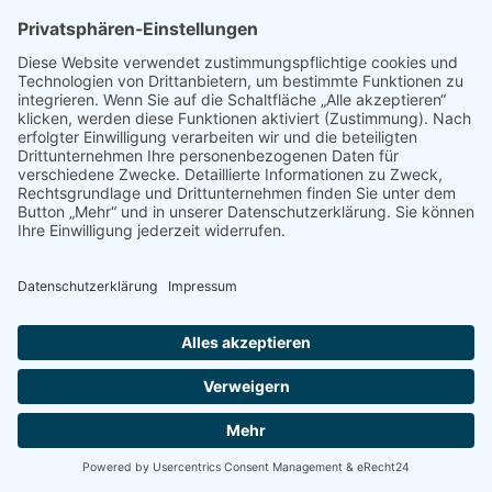
Schon wieder Rezession! Und jetzt?
Hauptgeschäftsstelle
,
Politik
,
Presse & Veröffentlichungen
,
Pressemeldungen
Von
bdsadmin
9. Oktober 2024
Schon wieder Rezession! Und jetzt?
©
2026
Bund der Selbständigen |
Impressum
|
Datenschutz